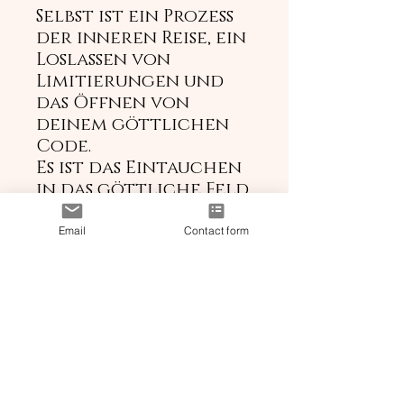
Selbst ist ein Prozess
der inneren Reise, ein
Loslassen von
Limitierungen und
das Öffnen von
deinem göttlichen
Code.
Es ist das Eintauchen
in das göttliche Feld.
Schau dir gerne die
Email
Contact form
Aufzeichnung 1mal /
Woche für die
nächsten 7 Wochen
an.
So kannst du diese
ganz besonere
Lichtfrequenz mehr